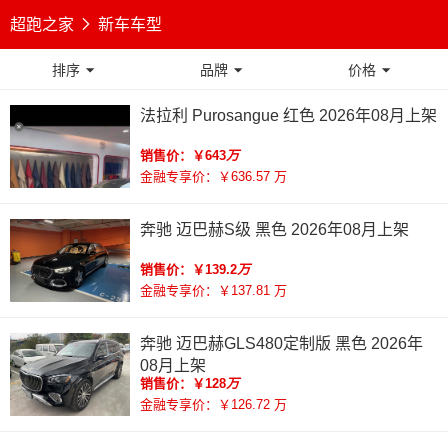
超跑之家

新车车型
排序
品牌
价格



法拉利 Purosangue 红色 2026年08月上架
销售价：￥643
万
金融专享价：￥636.57 万
奔驰 迈巴赫S级 黑色 2026年08月上架
销售价：￥139.2
万
金融专享价：￥137.81 万
奔驰 迈巴赫GLS480定制版 黑色 2026年
08月上架
销售价：￥128
万
金融专享价：￥126.72 万