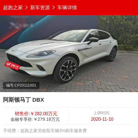
超跑之家

新车资源

车辆详情
编号:CP20111001
阿斯顿马丁 DBX
上牌时间
销售价:￥282.00万元
2020-11-10
金融专享价:￥279.18万元
手续费：超跑之家另收取车辆3%购车服务费