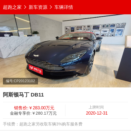
超跑之家

新车资源

车辆详情
编号:CP20123102
阿斯顿马丁 DB11
上牌时间
销售价:￥283.00万元
2020-12-31
金融专享价:￥280.17万元
手续费：超跑之家另收取车辆3%购车服务费