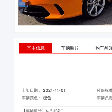
基本信息
车辆照片
购车须
上架日期：
2021-11-01
环保标
车辆颜色：
橙色
车辆负
【车辆型号】迈凯伦GT