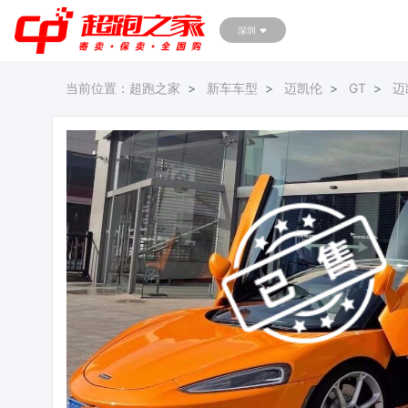
深圳
当前位置：
超跑之家
新车车型
迈凯伦
GT
迈