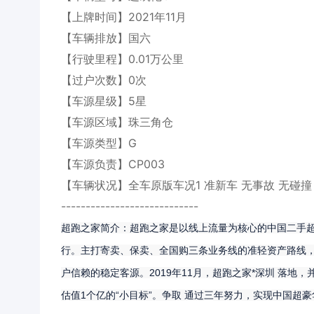
【上牌时间】2021年11月
【车辆排放】国六
【行驶里程】0.01万公里
【过户次数】0次
【车源星级】5星
【车源区域】珠三角仓
【车源类型】G
【车源负责】CP003
【车辆状况】全车原版车况1 准新车 无事故 无碰撞
----------------------------
超跑之家简介：超跑之家是以线上流量为核心的中国二手
行。主打寄卖、保卖、全国购三条业务线的准轻资产路线
2019
11
*
户信赖的稳定客源。
年
月，超跑之家
深圳 落地，
1
“
”
估值
个亿的
小目标
。争取 通过三年努力，实现中国超