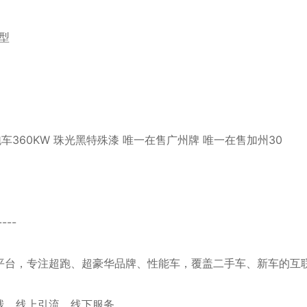
准型
篷跑车360KW 珠光黑特殊漆 唯一在售广州牌 唯一在售加州30
----
平台，专注超跑、超豪华品牌、性能车，覆盖二手车、新车的互
线，线上引流，线下服务。