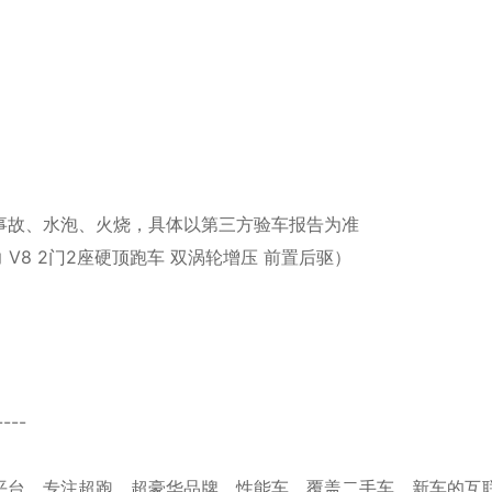
事故、水泡、火烧，具体以第三方验车报告为准
力 V8 2门2座硬顶跑车 双涡轮增压 前置后驱）
----
平台，专注超跑、超豪华品牌、性能车，覆盖二手车、新车的互