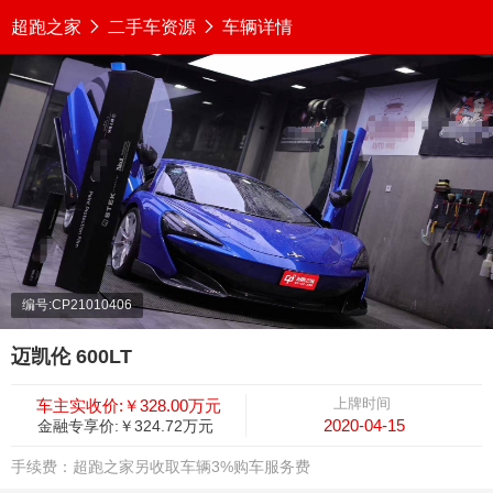
超跑之家

二手车资源

车辆详情
编号:CP21010406
迈凯伦 600LT
上牌时间
车主实收价:￥328.00万元
2020-04-15
金融专享价:￥324.72万元
手续费：超跑之家另收取车辆3%购车服务费