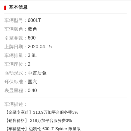
基本信息
车辆型号：
600LT
车辆颜色：
蓝色
引擎参数：
600
上牌日期：
2020-04-15
车辆排量：
3.8L
车辆座位：
2
驱动形式：
中置后驱
环保标准：
国六
表显里程：
0.40
车辆描述：
313.9万加平台服务费3%
【金融专享价】
318万加平台服务费3%
【销售价格】
凯伦
600LT
Spider 限量版
【车辆型号】迈