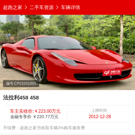
超跑之家

二手车资源

车辆详情
编号:CP21031001
法拉利458 458
上牌时间
车主实收价:￥223.00万元
2012-12-28
金融专享价:￥220.77万元
手续费：超跑之家另收取车辆3%购车服务费